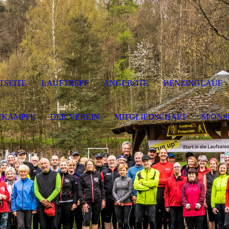
TSEITE
LAUFTREFF
ANGEBOTE
BENZINGLAUF
TKÄMPFE
DER VEREIN
MITGLIEDSCHAFT
SPONS