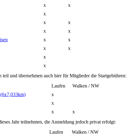
x
x
x
x
x
x
x
isen
x
x
x
x
x
x
eil und übernehmen auch hier für Mitglieder die Startgebühren:
Laufen
Walken / NW
l (6x7,033km)
x
x
x
x
ieses Jahr teilnehmen, die Anmeldung jedoch privat erfolgt:
Laufen
Walken / NW