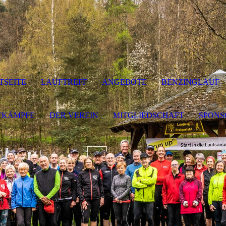
TSEITE
LAUFTREFF
ANGEBOTE
BENZINGLAUF
TKÄMPFE
DER VEREIN
MITGLIEDSCHAFT
SPONS