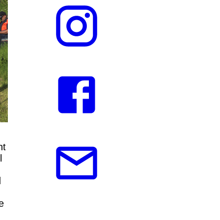
ht
l
d
e