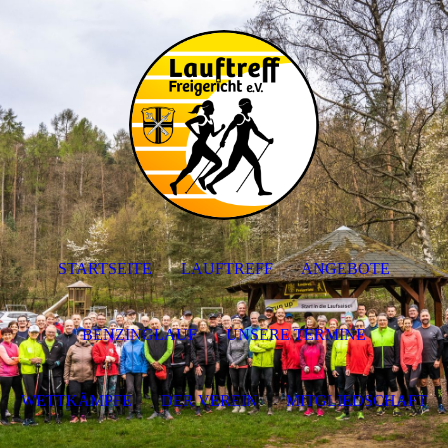
STARTSEITE
LAUFTREFF
ANGEBOTE
BENZINGLAUF
UNSERE TERMINE
WETTKÄMPFE
DER VEREIN
MITGLIEDSCHAFT