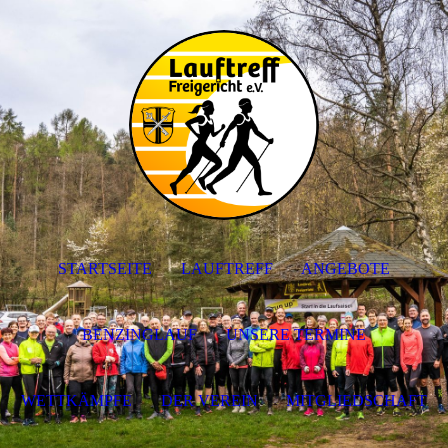
STARTSEITE
LAUFTREFF
ANGEBOTE
BENZINGLAUF
UNSERE TERMINE
WETTKÄMPFE
DER VEREIN
MITGLIEDSCHAFT