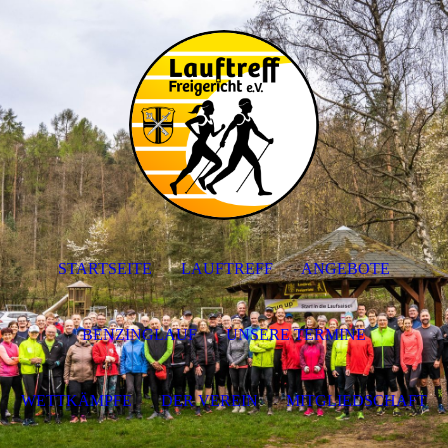
STARTSEITE
LAUFTREFF
ANGEBOTE
BENZINGLAUF
UNSERE TERMINE
WETTKÄMPFE
DER VEREIN
MITGLIEDSCHAFT